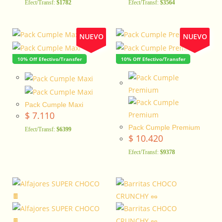
Efect/Transf:
$1782
Efect/Transf:
$3564
NUEVO
NUEVO
10% Off Efectivo/Transfer
10% Off Efectivo/Transfer
Pack Cumple Maxi
$
7.110
Pack Cumple Premium
Efect/Transf:
$6399
$
10.420
Efect/Transf:
$9378