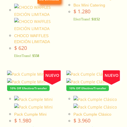
Box Mini Catering
$
1.280
Efect/Transf:
$1152
CHOCO WAFFLES
EDICIÓN LIMITADA
$
620
Efect/Transf:
$558
NUEVO
NUEVO
10% Off Efectivo/Transfer
10% Off Efectivo/Transfer
Pack Cumple Mini
Pack Cumple Clásico
$
1.980
$
3.960