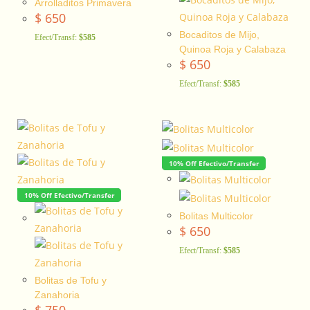
Arrolladitos Primavera
$
650
Bocaditos de Mijo,
Efect/Transf:
$585
Quinoa Roja y Calabaza
$
650
Efect/Transf:
$585
10% Off Efectivo/Transfer
10% Off Efectivo/Transfer
Bolitas Multicolor
$
650
Efect/Transf:
$585
Bolitas de Tofu y
Zanahoria