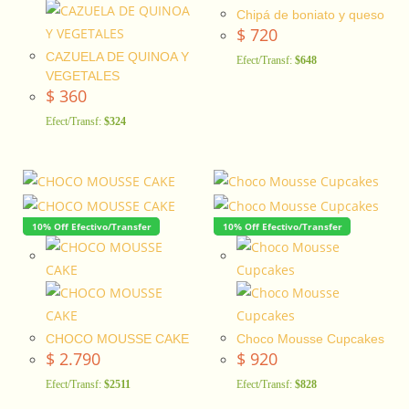
Chipá de boniato y queso
$
720
CAZUELA DE QUINOA Y
Efect/Transf:
$648
VEGETALES
$
360
Efect/Transf:
$324
10% Off Efectivo/Transfer
10% Off Efectivo/Transfer
CHOCO MOUSSE CAKE
Choco Mousse Cupcakes
$
2.790
$
920
Efect/Transf:
$2511
Efect/Transf:
$828