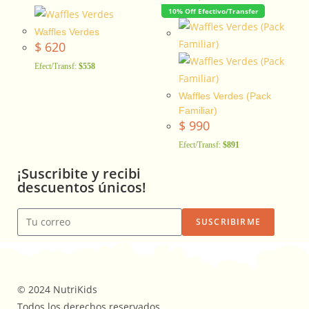
10% Off Efectivo/Transfer
Waffles Verdes
$
620
Efect/Transf:
$558
Waffles Verdes (Pack
Familiar)
$
990
Efect/Transf:
$891
¡Suscribite y recibi
descuentos únicos!
SUSCRIBIRME
© 2024 NutriKids
Todos los derechos reservados