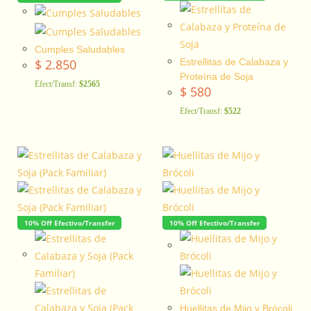
Cumples Saludables
$
2.850
Estrellitas de Calabaza y
Proteína de Soja
Efect/Transf:
$2565
$
580
Efect/Transf:
$522
10% Off Efectivo/Transfer
10% Off Efectivo/Transfer
Huellitas de Mijo y Brócoli