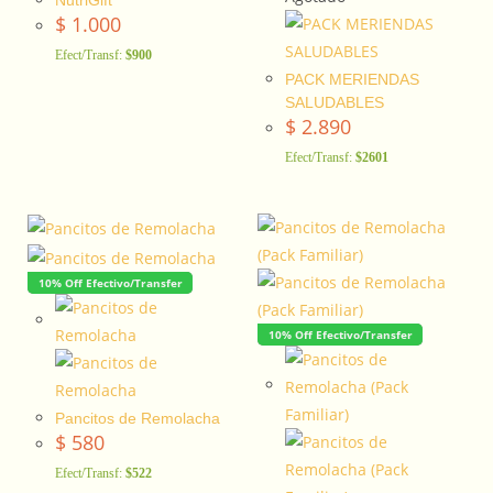
NutriGift
$
1.000
Efect/Transf:
$900
PACK MERIENDAS
SALUDABLES
$
2.890
Efect/Transf:
$2601
10% Off Efectivo/Transfer
10% Off Efectivo/Transfer
Pancitos de Remolacha
$
580
Efect/Transf:
$522