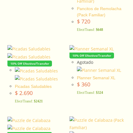
Pancitos de Remolacha
(Pack Familiar)
$
720
Efect/Transf:
$648
10% Off Efectivo/Transfer
Agotado
10% Off Efectivo/Transfer
Planner Semanal XL
$
360
Picadas Saludables
$
2.690
Efect/Transf:
$324
Efect/Transf:
$2421