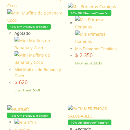
10% Off Efectivo/Transfer
10% Off Efectivo/Transfer
Agotado
Mis Primeras Comidas
$
2.350
Efect/Transf:
$2115
Mini Muffins de Banana y
Coco
$
620
Efect/Transf:
$558
10% Off Efectivo/Transfer
10% Off Efectivo/Transfer
Agotado