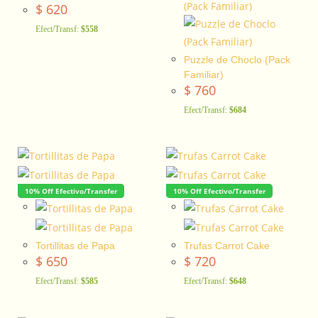
$
620
Efect/Transf:
$558
Puzzle de Choclo (Pack
Familiar)
$
760
Efect/Transf:
$684
10% Off Efectivo/Transfer
10% Off Efectivo/Transfer
Tortillitas de Papa
Trufas Carrot Cake
$
650
$
720
Efect/Transf:
$585
Efect/Transf:
$648