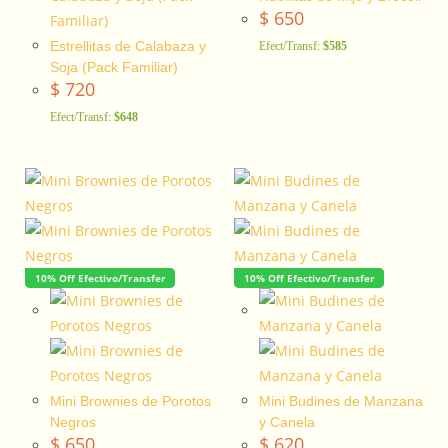
$
650
Estrellitas de Calabaza y
Efect/Transf:
$585
Soja (Pack Familiar)
$
720
Efect/Transf:
$648
10% Off Efectivo/Transfer
10% Off Efectivo/Transfer
Mini Brownies de Porotos
Mini Budines de Manzana
Negros
y Canela
$
650
$
620