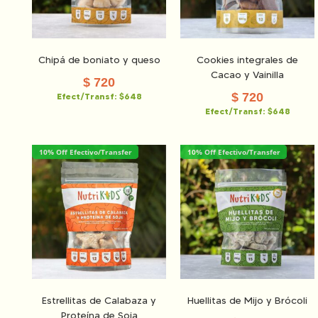
Chipá de boniato y queso
Cookies integrales de
Cacao y Vainilla
$
720
$
720
Efect/Transf:
$648
Efect/Transf:
$648
10% Off Efectivo/Transfer
10% Off Efectivo/Transfer
Estrellitas de Calabaza y
Huellitas de Mijo y Brócoli
Proteína de Soja