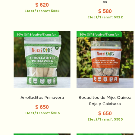
🥜
$
620
$
580
Efect/Transf:
$558
Efect/Transf:
$522
10% Off Efectivo/Transfer
10% Off Efectivo/Transfer
Arrolladitos Primavera
Bocaditos de Mijo, Quinoa
Roja y Calabaza
$
650
$
650
Efect/Transf:
$585
Efect/Transf:
$585