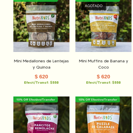
AGOTADO
Mini Medallones de Lentejas
Mini Muffins de Banana y
y Quinoa
Coco
$
620
$
620
Efect/Transf:
$558
Efect/Transf:
$558
10% Off Efectivo/Transfer
10% Off Efectivo/Transfer