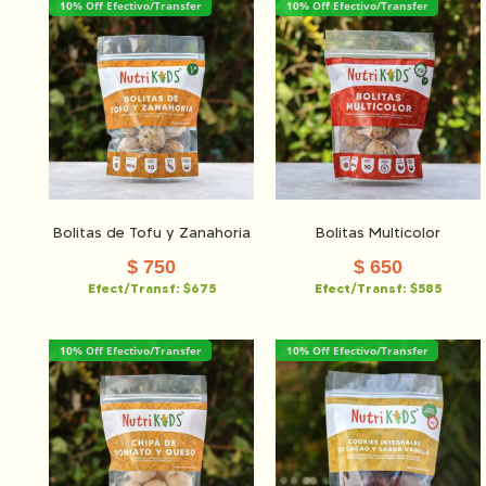
10% Off Efectivo/Transfer
10% Off Efectivo/Transfer
Bolitas de Tofu y Zanahoria
Bolitas Multicolor
$
750
$
650
Efect/Transf:
$675
Efect/Transf:
$585
10% Off Efectivo/Transfer
10% Off Efectivo/Transfer