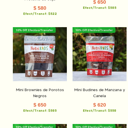
$
650
$
580
Efect/Transf:
$585
Efect/Transf:
$522
10% Off Efectivo/Transfer
10% Off Efectivo/Transfer
Mini Brownies de Porotos
Mini Budines de Manzana y
Negros
Canela
$
650
$
620
Efect/Transf:
$585
Efect/Transf:
$558
10% Off Efectivo/Transfer
10% Off Efectivo/Transfer