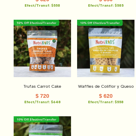
Efect/Transf:
$558
Efect/Transf:
$585
10% Off Efectivo/Transfer
10% Off Efectivo/Transfer
Trufas Carrot Cake
Waffles de Coliflor y Queso
$
720
$
620
Efect/Transf:
$648
Efect/Transf:
$558
10% Off Efectivo/Transfer