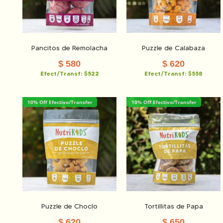
Pancitos de Remolacha
Puzzle de Calabaza
$
580
$
620
Efect/Transf:
$522
Efect/Transf:
$558
10% Off Efectivo/Transfer
10% Off Efectivo/Transfer
Puzzle de Choclo
Tortillitas de Papa
$
620
$
650