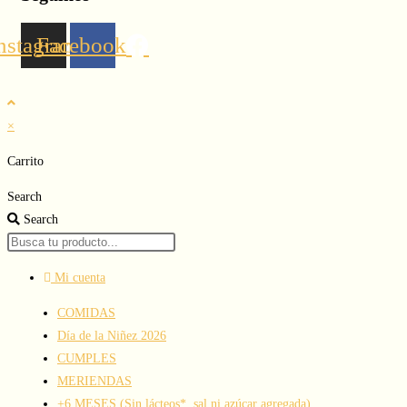
nstagram
Facebook
×
Carrito
Search
Search
Mi cuenta
Main
COMIDAS
Menu
Día de la Niñez 2026
CUMPLES
MERIENDAS
+6 MESES (Sin lácteos*, sal ni azúcar agregada)