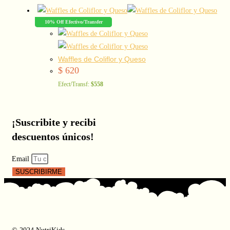
10% Off Efectivo/Transfer
Waffles de Coliflor y Queso
$
620
Efect/Transf:
$558
¡Suscribite y recibi
descuentos únicos!
Email
SUSCRIBIRME