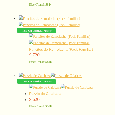
Efect/Transf:
$324
10% Off Efectivo/Transfer
Pancitos de Remolacha (Pack Familiar)
$
720
Efect/Transf:
$648
10% Off Efectivo/Transfer
Puzzle de Calabaza
$
620
Efect/Transf:
$558