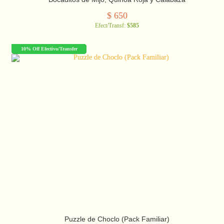
$
650
Efect/Transf:
$585
10% Off Efectivo/Transfer
Puzzle de Choclo (Pack Familiar)