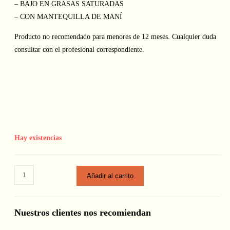
– BAJO EN GRASAS SATURADAS
– CON MANTEQUILLA DE MANÍ
Producto no recomendado para menores de 12 meses. Cualquier duda
consultar con el profesional correspondiente.
Hay existencias
Cookies
Añadir al carrito
Integrales
de
Cacao
Nuestros clientes nos recomiendan
y